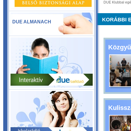
DUE Klubbal egés
KORÁBBI 
DUE ALMANACH
Közgyű
Kulissz