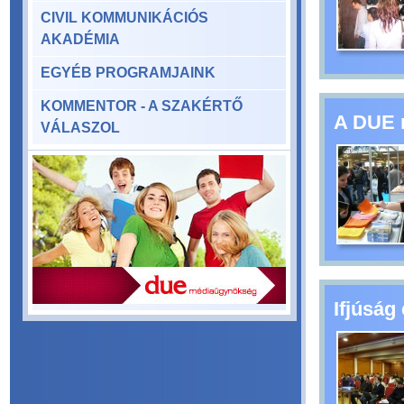
CIVIL KOMMUNIKÁCIÓS
AKADÉMIA
EGYÉB PROGRAMJAINK
KOMMENTOR - A SZAKÉRTŐ
A DUE 
VÁLASZOL
Ifjúság