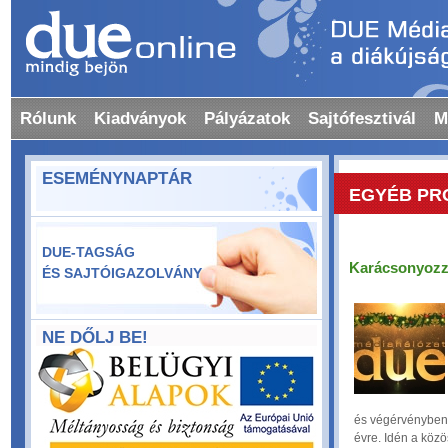
Rólunk
Kiadványok
Pályázatok
Sajtófesztivál
M
ESEMÉNYNAPTÁR
EGYÉB PR
DUE-TAGSÁG
Karácsonyozz
ÉS SAJTÓIGAZOLVÁNY
NE DŐLJ BE!
és végérvényben e
évre. Idén a közö