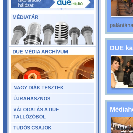
MÉDIATÁR
palántána
DUE ka
DUE MÉDIA ARCHÍVUM
NAGY DIÁK TESZTEK
ÚJRAHASZNOS
Médiah
VÁLOGATÁS A DUE
TALLÓZÓBÓL
TUDÓS CSAJOK