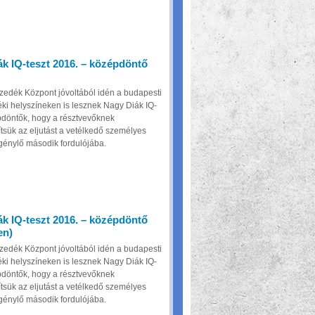
k IQ-teszt 2016. – középdöntő
edék Központ jóvoltából idén a budapesti
déki helyszíneken is lesznek Nagy Diák IQ-
pdöntők, hogy a résztvevőknek
sük az eljutást a vetélkedő személyes
igénylő második fordulójába.
k IQ-teszt 2016. – középdöntő
en)
edék Központ jóvoltából idén a budapesti
déki helyszíneken is lesznek Nagy Diák IQ-
pdöntők, hogy a résztvevőknek
sük az eljutást a vetélkedő személyes
igénylő második fordulójába.