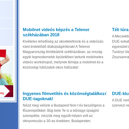
Mobilnet videós képzés a Telenor
Téli túr
székházában 2018
A Mecsekbe 
Kivételes lehetőség az okostelefonok és a videózás
DUE-sokat 
iránt érdeklődő diákújságíróknak! A Telenor
egyesület 
Magyarország törökbálinti székházában, az ország
Turányi-Va
egyik legmodernebb épületében tartunk mobilnetes
Zsuzsanna.
videós workshopot, melynek témája a mobilnet és a
közösségi hálózatok okos hálózata!
Ingyenes filmvetítés és közönségtalálkozó
DUE-klub
DUE-tagoknak!
A DUE nem
Nézd meg velünk a Budapest Noir-t és beszélgess a
szervezi n
főszereplőkkel. Bújj bele Te is a bűnügyi újságíró
szerepébe, nézzük meg együtt milyen volt az
oknyomozás a 30-as években, Budapesten.