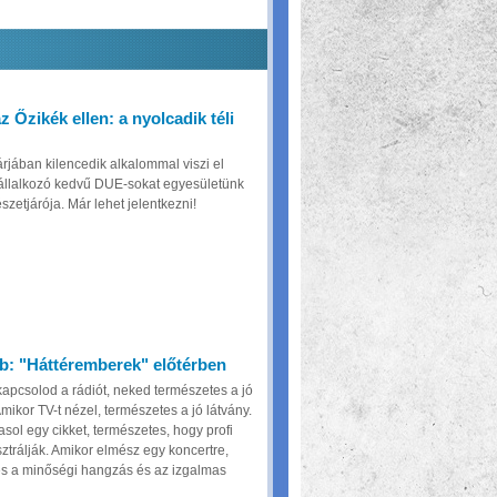
z Őzikék ellen: a nyolcadik téli
rjában kilencedik alkalommal viszi el
vállalkozó kedvű DUE-sokat egyesületünk
zetjárója. Már lehet jelentkezni!
b: "Háttéremberek" előtérben
apcsolod a rádiót, neked természetes a jó
ikor TV-t nézel, természetes a jó látvány.
sol egy cikket, természetes, hogy profi
usztrálják. Amikor elmész egy koncertre,
s a minőségi hangzás és az izgalmas