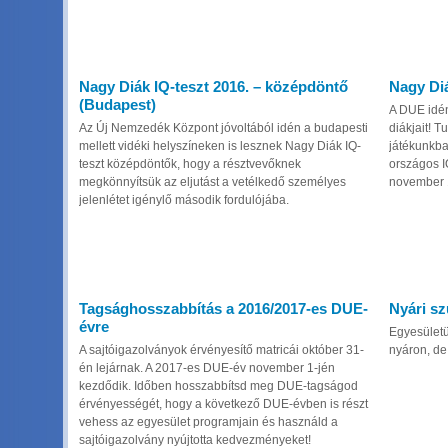
Nagy Diák IQ-teszt 2016. – középdöntő
Nagy Diá
(Budapest)
A DUE idén
Az Új Nemzedék Központ jóvoltából idén a budapesti
diákjait! 
mellett vidéki helyszíneken is lesznek Nagy Diák IQ-
játékunkba
teszt középdöntők, hogy a résztvevőknek
országos I
megkönnyítsük az eljutást a vetélkedő személyes
november 10
jelenlétet igénylő második fordulójába.
Tagsághosszabbítás a 2016/2017-es DUE-
Nyári s
évre
Egyesületü
A sajtóigazolványok érvényesítő matricái október 31-
nyáron, de
én lejárnak. A 2017-es DUE-év november 1-jén
kezdődik. Időben hosszabbítsd meg DUE-tagságod
érvényességét, hogy a következő DUE-évben is részt
vehess az egyesület programjain és használd a
sajtóigazolvány nyújtotta kedvezményeket!