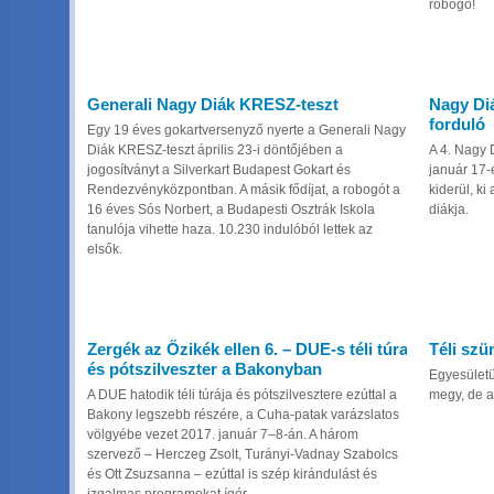
robogó!
Generali Nagy Diák KRESZ-teszt
Nagy Diá
forduló
Egy 19 éves gokartversenyző nyerte a Generali Nagy
Diák KRESZ-teszt április 23-i döntőjében a
A 4. Nagy 
jogosítványt a Silverkart Budapest Gokart és
január 17-
Rendezvényközpontban. A másik fődíjat, a robogót a
kiderül, ki
16 éves Sós Norbert, a Budapesti Osztrák Iskola
diákja.
tanulója vihette haza. 10.230 indulóból lettek az
elsők.
Zergék az Őzikék ellen 6. – DUE-s téli túra
Téli szü
és pótszilveszter a Bakonyban
Egyesületü
A DUE hatodik téli túrája és pótszilvesztere ezúttal a
megy, de a
Bakony legszebb részére, a Cuha-patak varázslatos
völgyébe vezet 2017. január 7–8-án. A három
szervező – Herczeg Zsolt, Turányi-Vadnay Szabolcs
és Ott Zsuzsanna – ezúttal is szép kirándulást és