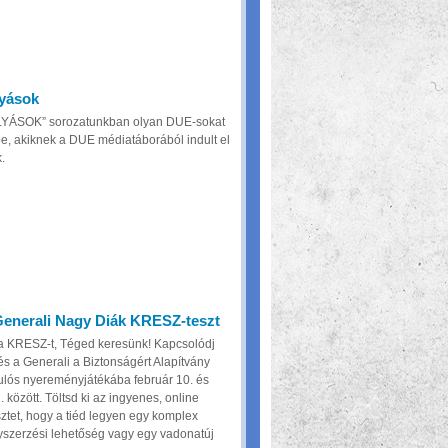
yások
ÁSOK” sorozatunkban olyan DUE-sokat
e, akiknek a DUE médiatáborából indult el
.
Generali Nagy Diák KRESZ-teszt
a KRESZ-t, Téged keresünk! Kapcsolódj
s a Generali a Biztonságért Alapítvány
lós nyereményjátékába február 10. és
 között. Töltsd ki az ingyenes, online
tet, hogy a tiéd legyen egy komplex
yszerzési lehetőség vagy egy vadonatúj