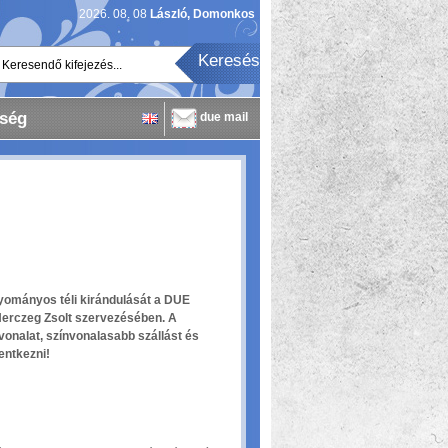
2026. 08. 08
László, Domonkos
Keresendő kifejezés...
ség
due mail
ományos téli kirándulását a DUE
Herczeg Zsolt szervezésében. A
onalat, színvonalasabb szállást és
lentkezni!