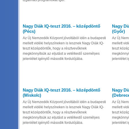
izgalmas programokat ígér.
Nagy Diák IQ-teszt 2016. – középdöntő
Nagy Diá
(Pécs)
(Győr)
Az Új Nemzedék Központ jóvoltából idén a budapesti
Az Új Nemz
mellett vidéki helyszíneken is lesznek Nagy Diák IQ-
mellett vi
teszt középdöntők, hogy a résztvevőknek
teszt közé
megkönnyítsük az eljutást a vetélkedő személyes
megkönnyít
jelenlétet igénylő második fordulójába.
jelenlétet 
Nagy Diák IQ-teszt 2016. – középdöntő
Nagy Diá
(Miskolc)
(Debrec
Az Új Nemzedék Központ jóvoltából idén a budapesti
Az Új Nemz
mellett vidéki helyszíneken is lesznek Nagy Diák IQ-
mellett vi
teszt középdöntők, hogy a résztvevőknek
teszt közé
megkönnyítsük az eljutást a vetélkedő személyes
megkönnyít
jelenlétet igénylő második fordulójába.
jelenlétet 