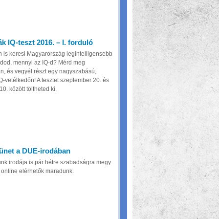
k IQ-teszt 2016. – I. forduló
 is keresi Magyarország legintelligensebb
Tudod, mennyi az IQ-d? Mérd meg
n, és vegyél részt egy nagyszabású,
Q-vetélkedőn! A tesztet szeptember 20. és
. között töltheted ki.
zünet a DUE-irodában
nk irodája is pár hétre szabadságra megy
 online elérhetők maradunk.