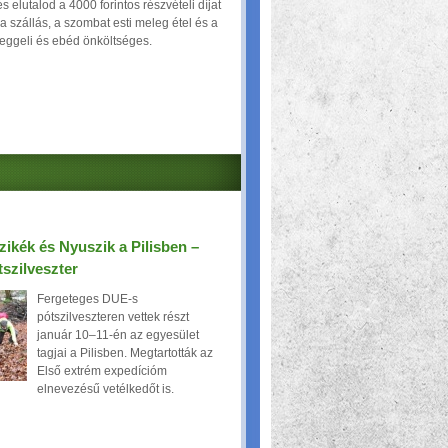
s elutalod a 4000 forintos részvételi díjat
 szállás, a szombat esti meleg étel és a
reggeli és ebéd önköltséges.
zikék és Nyuszik a Pilisben –
szilveszter
Fergeteges DUE-s
pótszilveszteren vettek részt
január 10–11-én az egyesület
tagjai a Pilisben. Megtartották az
Első extrém expedícióm
elnevezésű vetélkedőt is.