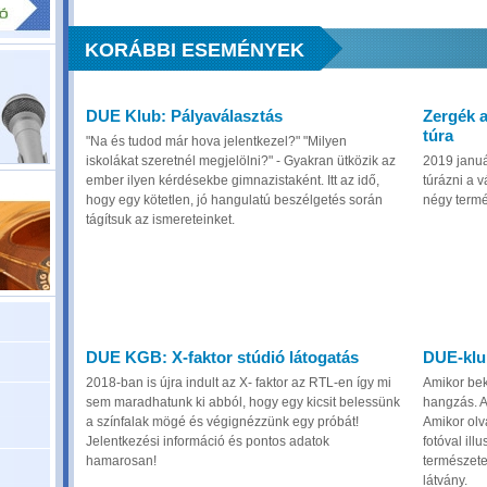
KORÁBBI ESEMÉNYEK
DUE Klub: Pályaválasztás
Zergék a
túra
"Na és tudod már hova jelentkezel?" "Milyen
iskolákat szeretnél megjelölni?" - Gyakran ütközik az
2019 januá
ember ilyen kérdésekbe gimnazistaként. Itt az idő,
túrázni a 
hogy egy kötetlen, jó hangulatú beszélgetés során
négy termés
tágítsuk az ismereteinket.
DUE KGB: X-faktor stúdió látogatás
DUE-klu
2018-ban is újra indult az X- faktor az RTL-en így mi
Amikor bek
sem maradhatunk ki abból, hogy egy kicsit belessünk
hangzás. Am
a színfalak mögé és végignézzünk egy próbát!
Amikor olva
Jelentkezési információ és pontos adatok
fotóval ill
hamarosan!
természete
látvány.