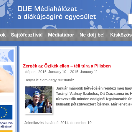
tok
Sajtófesztivál
Médiatábor
Ne dőlj be!
Kisközös
Zergék az Őzikék ellen – téli túra a Pilisben
Időpont: 2015. January 10. - 2015. January 11.
Helyszín: Som-hegyi turistaház
Január második hétvégéjén rendezi meg hagy
Turányi-Vadnay Szabolcs, Ott Zsuzsanna és 
túravezetők minden eddiginél izgalmasabb útv
bulisabb pótszilvesztert ígérnek. Már lehet je
Jelentkezési határidő: 2014. december 10.