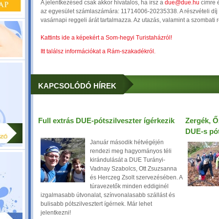
A jelentkezésed csak akkor hivatalos, ha írsz a
due@due.hu
címre é
az egyesület számlaszámára: 11714006-20235338. A részvételi díj a
vasárnapi reggeli árát tartalmazza. Az utazás, valamint a szombati 
Kattints ide a képekért a Som-hegyi Turistaházról!
Itt találsz információkat a Rám-szakadékról.
KAPCSOLÓDÓ HÍREK
Full extrás DUE-pótszilveszter ígérkezik
Zergék, Ő
DUE-s pót
Január második hétvégéjén
rendezi meg hagyományos téli
kirándulását a DUE Turányi-
Vadnay Szabolcs, Ott Zsuzsanna
és Herczeg Zsolt szervezésében. A
túravezetők minden eddiginél
izgalmasabb útvonalat, színvonalasabb szállást és
bulisabb pótszilvesztert ígérnek. Már lehet
jelentkezni!