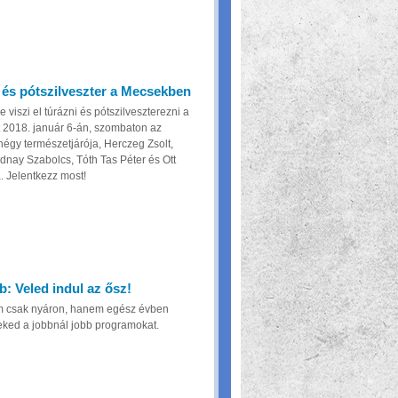
a és pótszilveszter a Mecsekben
viszi el túrázni és pótszilveszterezni a
2018. január 6-án, szombaton az
négy természetjárója, Herczeg Zsolt,
dnay Szabolcs, Tóth Tas Péter és Ott
 Jelentkezz most!
: Veled indul az ősz!
 csak nyáron, hanem egész évben
eked a jobbnál jobb programokat.