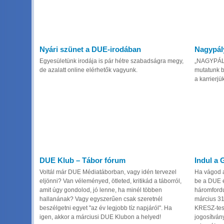
Nyári szünet a DUE-irodában
Nagypál
Egyesületünk irodája is pár hétre szabadságra megy,
„NAGYPÁLY
de azalatt online elérhetők vagyunk.
mutatunk b
a karrierjük
DUE Klub – Tábor fórum
Indul a 
Voltál már DUE Médiatáborban, vagy idén tervezel
Ha vágod 
eljönni? Van véleményed, ötleted, kritikád a táborról,
be a DUE é
amit úgy gondolod, jó lenne, ha minél többen
háromfordu
hallanának? Vagy egyszerűen csak szeretnél
március 31.
beszélgetni egyet "az év legjobb tíz napjáról". Ha
KRESZ-tesz
igen, akkor a márciusi DUE Klubon a helyed!
jogosítván