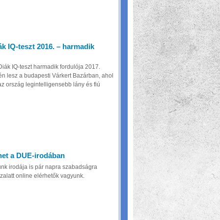
k IQ-teszt 2016. – harmadik
Diák IQ-teszt harmadik fordulója 2017.
én lesz a budapesti Várkert Bazárban, ahol
 az ország legintelligensebb lány és fiú
net a DUE-irodában
nk irodája is pár napra szabadságra
zalatt online elérhetők vagyunk.