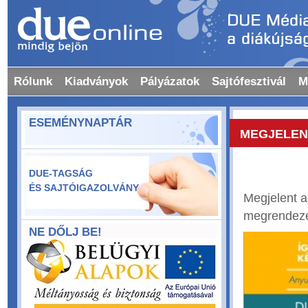
Rólunk
Kiadványok
Pályázatok
Sajtófesztivál
M
ESEMÉNYNAPTÁR
MEGJELEN
DUE-TAGSÁG
ÉS SAJTÓIGAZOLVÁNY
Megjelent a
megrendeze
NE DŐLJ BE!