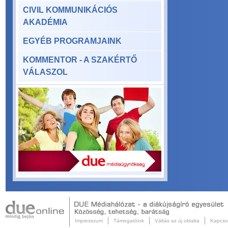
CIVIL KOMMUNIKÁCIÓS
AKADÉMIA
EGYÉB PROGRAMJAINK
KOMMENTOR - A SZAKÉRTŐ
VÁLASZOL
Impresszum
Támogatóink
Váltás az új oldalra
Kapcso