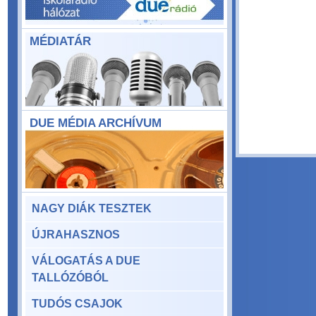
MÉDIATÁR
DUE MÉDIA ARCHÍVUM
NAGY DIÁK TESZTEK
ÚJRAHASZNOS
VÁLOGATÁS A DUE
TALLÓZÓBÓL
TUDÓS CSAJOK