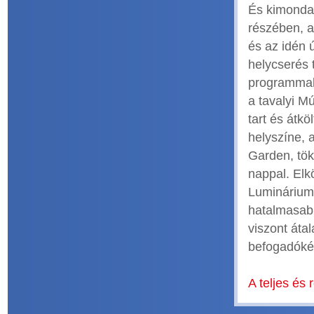
És kimondat
részében, a
és az idén 
helycserés 
programmal 
a tavalyi M
tart és átkö
helyszíne, 
Garden, tök
nappal. Elk
Luminárium
hatalmasabb
viszont áta
befogadóké
A teljes és 