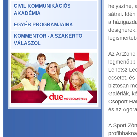
helyszíne, 
CIVIL KOMMUNIKÁCIÓS
AKADÉMIA
sátrai. Idé
a házigazda
EGYÉB PROGRAMJAINK
designerek,
KOMMENTOR - A SZAKÉRTŐ
legismerteb
VÁLASZOL
Az ArtZone 
legmenőbb m
Lehetsz Leo
ecsetet, és
biztosan me
Galériák, 
Csoport Ha
és az Agora
A Sport Zón
profibbakna