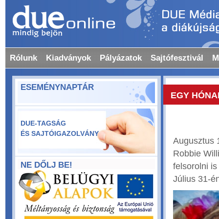
Rólunk
Kiadványok
Pályázatok
Sajtófesztivál
M
ESEMÉNYNAPTÁR
EGY HÓNAP
DUE-TAGSÁG
ÉS SAJTÓIGAZOLVÁNY
Augusztus 1
Robbie Willi
NE DŐLJ BE!
felsorolni 
Július 31-é