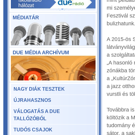
mint példáu
mi személy
Fesztivál s
MÉDIATÁR
bulizhatunk
A 2015-ös S
látványvilá
DUE MÉDIA ARCHÍVUM
a szolgálta
„A hasonló 
zónákba töm
a „KultúrZó
a jazz ottho
NAGY DIÁK TESZTEK
vurstli és t
ÚJRAHASZNOS
Továbbra is
VÁLOGATÁS A DUE
költözik a 
TALLÓZÓBÓL
tudomány és
TUDÓS CSAJOK
sátor, a sa