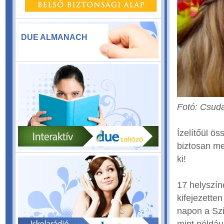
DUE ALMANACH
Fotó: Csud
Ízelítőül ö
biztosan me
ki!
17 helyszín
kifejezetten
napon a Szi