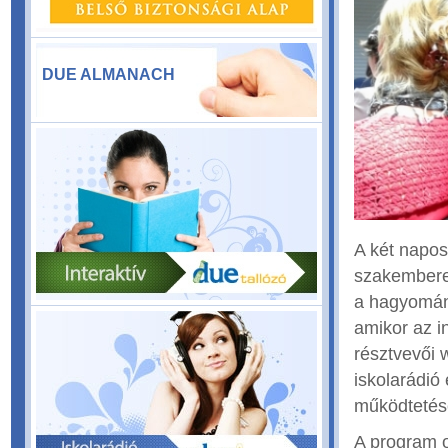
DUE ALMANACH
A két napo
szakemberei
a hagyomány
amikor az i
résztvevői 
iskolarádió
működtetés
A program o