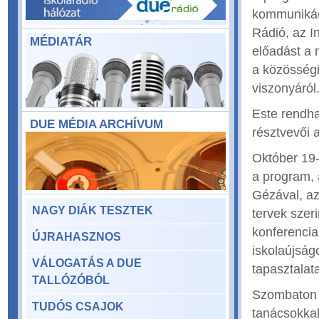
kommunikác
Rádió, az I
MÉDIATÁR
előadást a 
a közösség
viszonyáról
Este rendha
DUE MÉDIA ARCHÍVUM
résztvevői a
Október 19-
a program, 
Gézával, a
NAGY DIÁK TESZTEK
tervek szeri
konferencia 
ÚJRAHASZNOS
iskolaújsá
VÁLOGATÁS A DUE
tapasztalata
TALLÓZÓBÓL
Szombaton a
TUDÓS CSAJOK
tanácsokkal 