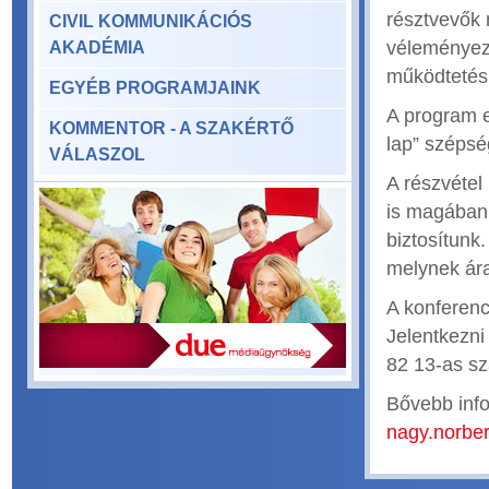
résztvevők 
CIVIL KOMMUNIKÁCIÓS
véleményezz
AKADÉMIA
működtetés
EGYÉB PROGRAMJAINK
A program e
KOMMENTOR - A SZAKÉRTŐ
lap” szépsé
VÁLASZOL
A részvétel 
is magában 
biztosítunk
melynek ára:
A konferenci
Jelentkezni
82 13-as s
Bővebb info
nagy.norbe