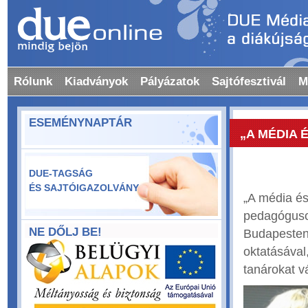
Rólunk
Kiadványok
Pályázatok
Sajtófesztivál
M
ESEMÉNYNAPTÁR
„A MÉDIA 
PEDAGÓG
DUE-TAGSÁG
ÉS SAJTÓIGAZOLVÁNY
„A média és
pedagóguso
NE DŐLJ BE!
Budapesten
oktatásával
tanárokat v