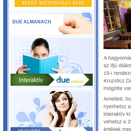
DUE ALMANACH
A hagyomán
az ifjú diá
19-i rendez
Kruzslicz D
mögötte va
Amellett, h
nyerhetsz a
interaktív 
vehetsz a 2
értékek meg