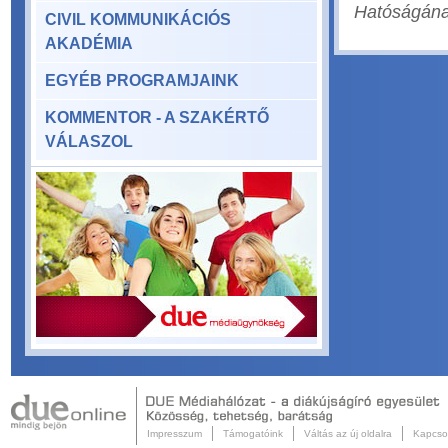
Hatóságána
CIVIL KOMMUNIKÁCIÓS
AKADÉMIA
EGYÉB PROGRAMJAINK
KOMMENTOR - A SZAKÉRTŐ
VÁLASZOL
Impresszum
Támogatóink
Váltás az új oldalra
Kapcso