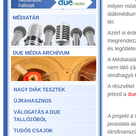
milyen módo
diákmédiumo
MÉDIATÁR
tér.
Azért is ér
megrendezz
és legötlet
DUE MÉDIA ARCHÍVUM
A Médiatalá
nem látó zá
rendhagyó t
A részvétel
NAGY DIÁK TESZTEK
jelezd a
du
ÚJRAHASZNOS
VÁLOGATÁS A DUE
A projekt a
TALLÓZÓBÓL
javaslata a
TUDÓS CSAJOK
társfinansz