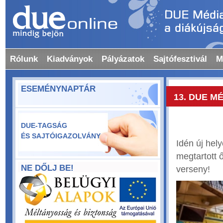
Rólunk
Kiadványok
Pályázatok
Sajtófesztivál
M
ESEMÉNYNAPTÁR
13. DUE M
DUE-TAGSÁG
ÉS SAJTÓIGAZOLVÁNY
Idén új hel
megtartott 
NE DŐLJ BE!
verseny!