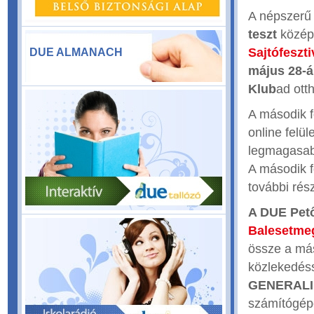
A népszerű 
teszt
középd
Sajtófeszti
DUE ALMANACH
május 28-
Klub
ad ott
A második f
online felü
legmagasabb
A második f
további rés
A DUE Pető
Balesetmeg
össze a má
közlekedéss
GENERALI 
számítógépe