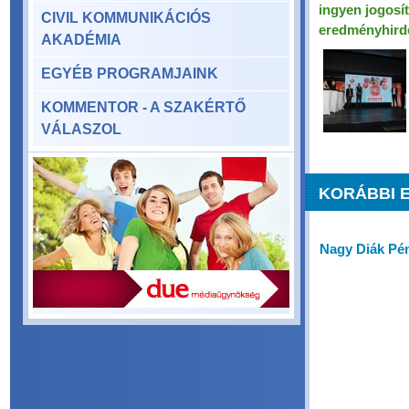
ingyen jogosí
CIVIL KOMMUNIKÁCIÓS
eredményhird
AKADÉMIA
EGYÉB PROGRAMJAINK
KOMMENTOR - A SZAKÉRTŐ
VÁLASZOL
KORÁBBI 
Nagy Diák Pé