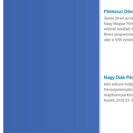
Filmteszt Dön
Április 29-én az 
Nagy Magyar Filmt
eldöntő döntőjét. 
filmes programmal
után a VAN zeneka
Nagy Diák Pé
Idén először indí
Pénzügyminisztér
Alapítvánnyal kö
tesztet, 2019.03. 