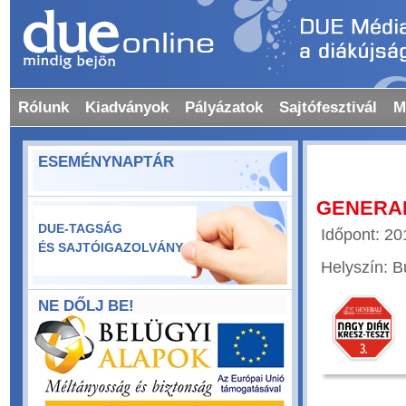
Rólunk
Kiadványok
Pályázatok
Sajtófesztivál
M
ESEMÉNYNAPTÁR
GENERALI
DUE-TAGSÁG
Időpont: 20
ÉS SAJTÓIGAZOLVÁNY
Helyszín: B
NE DŐLJ BE!