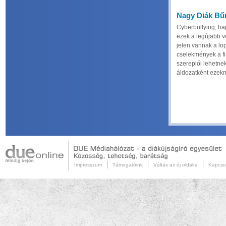
Nagy Diák Bű
Cyberbullying, ha
ezek a legújabb v
jelen vannak a lo
cselekmények a fi
szereplői lehetnek
áldozatként ezek
Impresszum
Támogatóink
Váltás az új oldalra
Kapcso