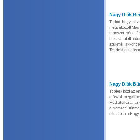
Nagy Diák Ren
Tudod, hogy mi v
megváltozott Mag
rendszer: véget ér
beköszöntött a d
születtél, akkor de
Teszteld a tudáso
Nagy Diák Bűn
Többek közt az onl
erőszak megállítás
Médiahálózat, az
a Nemzeti Bűnmeg
elindította a Nag