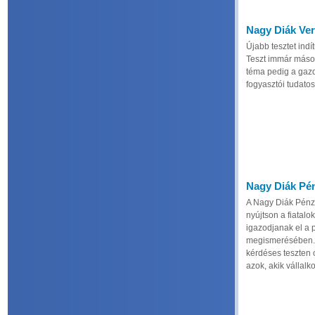
Nagy Diák Ver
Újabb tesztet indí
Teszt immár másod
téma pedig a gazd
fogyasztói tudato
Nagy Diák Pé
A Nagy Diák Pénzü
nyújtson a fiatal
igazodjanak el a 
megismerésében. 
kérdéses teszten o
azok, akik vállalko