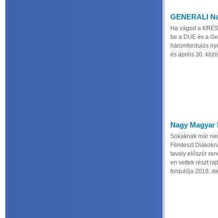
GENERALI Nag
Ha vágod a KRESZ
be a DUE és a Gen
háromfordulós ny
és április 30. közöt
Nagy Magyar F
Sokaknak már nem
Filmteszt Diákokn
tavaly először re
en vettek részt raj
fordulója 2018. de