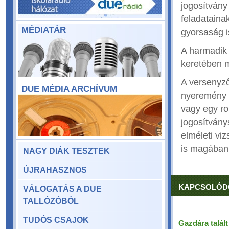
jogosítván
feladataina
MÉDIATÁR
gyorsaság i
A harmadik 
keretében m
A versenyző
DUE MÉDIA ARCHÍVUM
nyeremény k
vagy egy ro
jogosítvány
elméleti vi
is magában 
NAGY DIÁK TESZTEK
ÚJRAHASZNOS
KAPCSOLÓD
VÁLOGATÁS A DUE
TALLÓZÓBÓL
TUDÓS CSAJOK
Gazdára talál