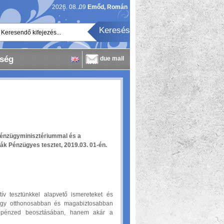
2026. 08. 09
Emőd, Román
Keresendő kifejezés...
ség
due mail
 Pénzügyminisztériummal és a
ák Pénzügyes tesztet, 2019.03. 01-én.
ív tesztünkkel alapvető ismereteket és
hogy otthonosabban és magabiztosabban
bpénzed beosztásában, hanem akár a