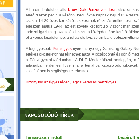
A három fordulóból álló
Nagy Diák Pénzügyes Teszt
első szakasz
elérő diákok pedig a későbbi fordulókba kapnak bejutást. A tesztet
csak a 14-20 éves kor közöttiek vesznek részt. Az online teszt sz
egészen május 19-ig, az ezt követő két forduló viszont már szem
tartozni igazi megtiszteltetés, hiszen a középdöntőbe kerülő játéko
el a végső küzdelembe, ahol az élő kvíz során bárki bebizonyíthatja
A legügyesebb
Pénzügyes
nyereménye egy Samsung Galaxy Note 
értékes okostelefonnal térhetnek haza. A középdöntő és döntő meg
a Pénzügyminisztériumban. A DUE Médiahálózat honlapján, a T
adásaiban érdemes figyelni a a témához kapcsolódó cikkeket,
kitöltésében is segítségedre lehetnek!
Bizonyítsd az ügyességed, légy sikeres és pénzügyes!
KAPCSOLÓDÓ HÍREK
Hamarosan indul!
Lezárult 