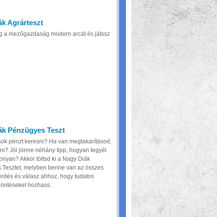
k Agrárteszt
g a mezőgazdaság modern arcát és játssz
ák Pénzügyes Teszt
sok pénzt keresni? Ha van megtakarításod,
tni? Jól jönne néhány tipp, hogyan tegyél
konyan? Akkor töltsd ki a Nagy Diák
Tesztet, melyben benne van az összes
rdés és válasz ahhoz, hogy tudatos
öntéseket hozhass.