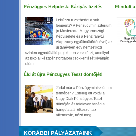
Pénzügyes Helpdesk: Kártyás fizetés
Elindult 
Lehúzza a zsebedet a sok
fémpénz? A Pénzügyminisztérium
(a Mastercard Magyarországi
Képviselete és a Pénziránytű
Alapítvány együttműködésével) az
új tanévben egy nemzetközi
szinten egyedülálló projektben vesz részt, amellyel
az iskolai készpénzforgalom csökkentését kívánják
elérni.
Éld át újra Pénzügyes Teszt döntőjét!
Jártál már a Pénzügyminisztérium
termében? Esteleg ott voltál a
Nagy Diák Pénzügyes Teszt
döntőjén és felelevenítenéd a
hangulatát? Elkészült az
aftermovie, nézd meg!
KORÁBBI PÁLYÁZATAINK