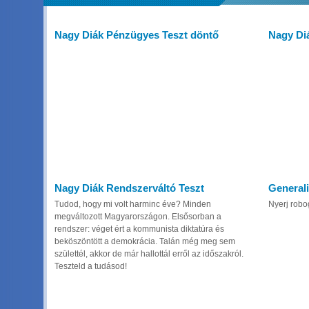
Nagy Diák Pénzügyes Teszt döntő
Nagy Diá
Nagy Diák Rendszerváltó Teszt
Generali
Tudod, hogy mi volt harminc éve? Minden
Nyerj robo
megváltozott Magyarországon. Elsősorban a
rendszer: véget ért a kommunista diktatúra és
beköszöntött a demokrácia. Talán még meg sem
születtél, akkor de már hallottál erről az időszakról.
Teszteld a tudásod!