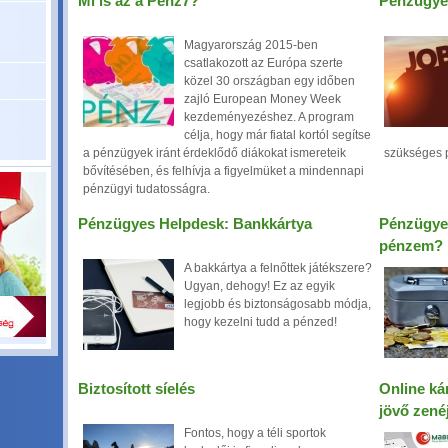
Mi is az a Pénz7?
Pénzügye
Magyarország 2015-ben
csatlakozott az Európa szerte
közel 30 országban egy időben
zajló European Money Week
kezdeményezéshez. A program
célja, hogy már fiatal kortól segítse
a pénzügyek iránt érdeklődő diákokat ismereteik
szükséges p
bővítésében, és felhívja a figyelmüket a mindennapi
pénzügyi tudatosságra.
Pénzügyes Helpdesk: Bankkártya
Pénzügyes
pénzem?
A bakkártya a felnőttek játékszere?
Ugyan, dehogy! Ez az egyik
legjobb és biztonságosabb módja,
hogy kezelni tudd a pénzed!
Biztosított síelés
Online ká
jövő zené
Fontos, hogy a téli sportok