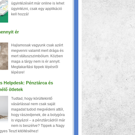
ügyintézésért már online is lehet
ügyintézni, csak egy applikáció
kell hozzá!
ennyit ér
Hajlamosak vagyunk csak azért
megvenni valamit mert drága és
mert státuszszimbólum. Közben
maga a tárgy nem is ér annyit.
Megtakarítási tippek lépésről
lépésre!
 Helpdesk: Pénztárca és
élő ötletek
Tudtad, hogy körültekintő
vásárlással nem csak saját
magadat tudod megvédeni attól,
hogy rászedjenek, de a bolygóra
is vigyázol – a pénztárcádról már
nem is beszélve? Tippek a Nagy
yes Teszt kitöltéséhez!