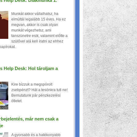
s Help Desk: Diákmunka 1.
Munkát akkor vállalhatsz, ha
elmúltál legalább 15 éves. Ha ez
megvan, akkor is csak olyan
munkát végezhetsz, ami
tanszünetre esik, valamint előtte a
szülővel alá kell íratni az ehhez
apírokat.
 Help Desk: Hol tároljam a
Kire bízzuk a megspórolt
zsebpénzt? Hát a tesónkra tuti ne!
Bemutatunk pár pénzkezelési
ötletet.
rbejelentés, már nem csak a
je
A gyorsabb és a hatékonyabb