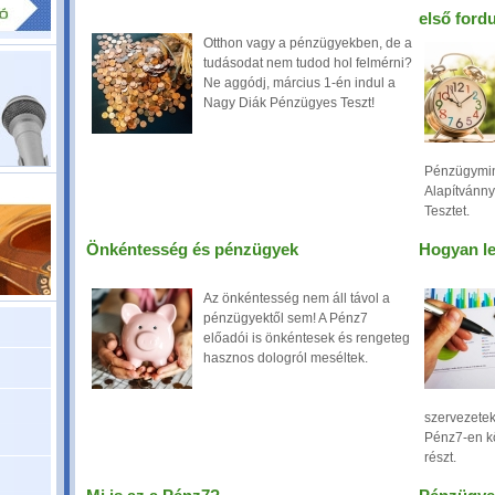
első fordu
Otthon vagy a pénzügyekben, de a
tudásodat nem tudod hol felmérni?
Ne aggódj, március 1-én indul a
Nagy Diák Pénzügyes Teszt!
Pénzügymin
Alapítvánny
Tesztet.
Önkéntesség és pénzügyek
Hogyan le
Az önkéntesség nem áll távol a
pénzügyektől sem! A Pénz7
előadói is önkéntesek és rengeteg
hasznos dologról meséltek.
szervezetek
Pénz7-en kö
részt.