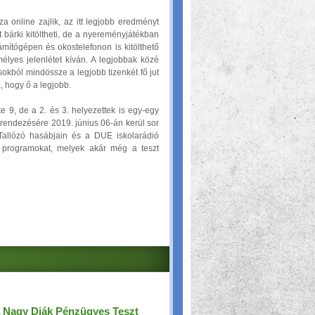
a online zajlik, az itt legjobb eredményt
 bárki kitöltheti, de a nyereményjátékban
ámítógépen és okostelefonon is kitölthető
élyes jelenlétet kíván. A legjobbak közé
sokból mindössze a legjobb tizenkét fő jut
, hogy ő a legjobb.
9, de a 2. és 3. helyezettek is egy-egy
rendezésére 2019. június 06-án kerül sor
allózó hasábjain és a DUE iskolarádió
 programokat, melyek akár még a teszt
a Nagy Diák Pénzügyes Teszt