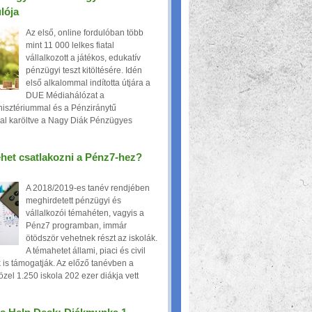
lója
Az első, online fordulóban több
mint 11 000 lelkes fiatal
vállalkozott a játékos, edukatív
pénzügyi teszt kitöltésére. Idén
első alkalommal indította útjára a
DUE Médiahálózat a
isztériummal és a Pénziránytű
al karöltve a Nagy Diák Pénzügyes
het csatlakozni a Pénz7-hez?
A 2018/2019-es tanév rendjében
meghirdetett pénzügyi és
vállalkozói témahéten, vagyis a
Pénz7 programban, immár
ötödször vehetnek részt az iskolák.
A témahetet állami, piaci és civil
 is támogatják. Az előző tanévben a
zel 1.250 iskola 202 ezer diákja vett