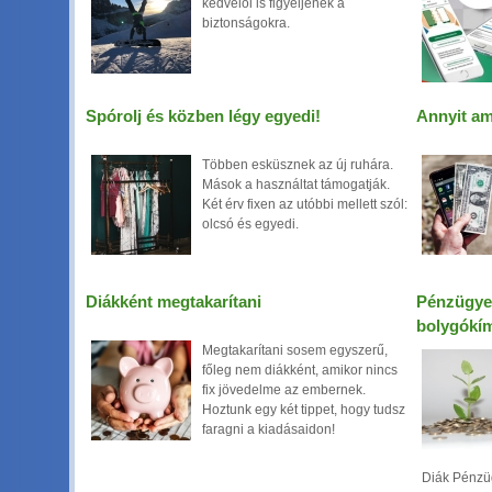
kedvelői is figyeljenek a
biztonságokra.
Spórolj és közben légy egyedi!
Annyit am
Többen esküsznek az új ruhára.
Mások a használtat támogatják.
Két érv fixen az utóbbi mellett szól:
olcsó és egyedi.
Diákként megtakarítani
Pénzügyes
bolygókím
Megtakarítani sosem egyszerű,
főleg nem diákként, amikor nincs
fix jövedelme az embernek.
Hoztunk egy két tippet, hogy tudsz
faragni a kiadásaidon!
Diák Pénzüg