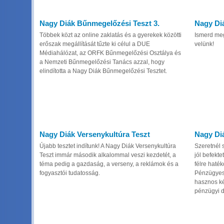
Nagy Diák Bűnmegelőzési Teszt 3.
Nagy Diá
Többek közt az online zaklatás és a gyerekek közötti
Ismerd me
erőszak megállítását tűzte ki célul a DUE
velünk!
Médiahálózat, az ORFK Bűnmegelőzési Osztálya és
a Nemzeti Bűnmegelőzési Tanács azzal, hogy
elindította a Nagy Diák Bűnmegelőzési Tesztet.
Nagy Diák Versenykultúra Teszt
Nagy Di
Újabb tesztet indítunk! A Nagy Diák Versenykultúra
Szeretnél 
Teszt immár második alkalommal veszi kezdetét, a
jól befekte
téma pedig a gazdaság, a verseny, a reklámok és a
félre haté
fogyasztói tudatosság.
Pénzügyes 
hasznos ké
pénzügyi d