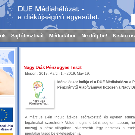
tok
Sajtófesztivál
Médiatábor
Ne dőlj be!
Kisközös
Nagy Diák Pénzügyes Teszt
Időpont: 2019. March 1. - 2019. May 19.
Idén először indítja el a DUE Médiahálózat a
Pénziránytű Alapítvánnyal közösen a Nagy Di
A március 1-én indult játékos, szórakoztató és egyben edukat
fogalmakat szeretnénk Veled megismertetni, segíteni abban, 
mozogj a pénz világában, sikeresebb légy nemcsak a zse
megtakarításod befektetésében is.