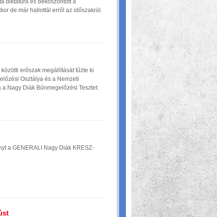
a diktatúra és beköszöntött a
r de már hallottál erről az időszakról.
közötti erőszak megállítását tűzte ki
lőzési Osztálya és a Nemzeti
a a Nagy Diák Bűnmegelőzési Tesztet.
ványt a GENERALI Nagy Diák KRESZ-
úst