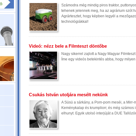
Számodra még mindig piros traktor, puttonyos
tehenek jelennek meg, ha az agrárium szót ha
Agrártesztet, hogy képben legyél a mezőga
technológiákkal!
Videó: nézz bele a Filmteszt döntőbe
Nagy sikerrel zajlott a Nagy Magyar Filmtesz
Íme egy videós betekintés abba, hogy milyen 
Csukás István utoljára mesélt nekünk
A Süsü a sárkány, a Pom-pom meséi, a Mirr-m
Keménykalap és krumpliorr, és még számos i
elhunyt. Egyik utolsó interjúját a DUE Tallózó