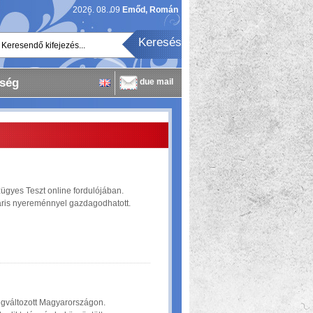
2026. 08. 09
Emőd, Román
Keresendő kifejezés...
ség
due mail
ügyes Teszt online fordulójában.
máris nyereménnyel gazdagodhatott.
gváltozott Magyarországon.