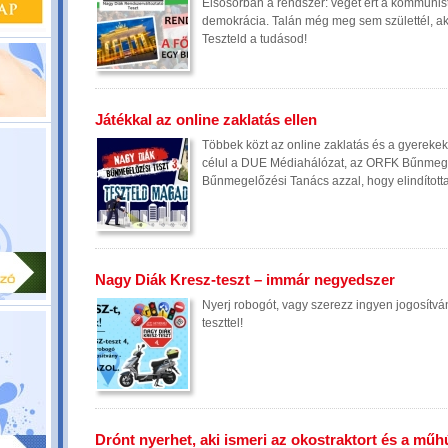
Elsősorban a rendszer: véget ért a kommunist
demokrácia. Talán még meg sem születtél, akko
Teszteld a tudásod!
Játékkal az online zaklatás ellen
Többek közt az online zaklatás és a gyerekek 
célul a DUE Médiahálózat, az ORFK Bűnmege
Bűnmegelőzési Tanács azzal, hogy elindított
Nagy Diák Kresz-teszt – immár negyedszer
Nyerj robogót, vagy szerezz ingyen jogosít
teszttel!
Drónt nyerhet, aki ismeri az okostraktort és a műh