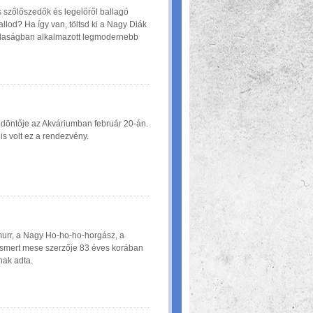
 szőlőszedők és legelőről ballagó
llod? Ha így van, töltsd ki a Nagy Diák
zdaságban alkalmazott legmodernebb
t döntője az Akváriumban február 20-án.
is volt ez a rendezvény.
urr, a Nagy Ho-ho-ho-horgász, a
smert mese szerzője 83 éves korában
nak adta.