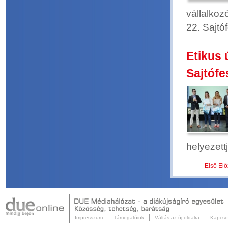
vállalkoz
22. Sajtóf
Etikus 
Sajtófe
helyezettj
Első
Elő
Impresszum
Támogatóink
Váltás az új oldalra
Kapcso