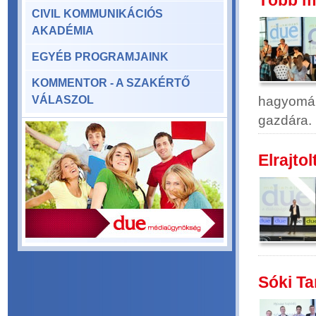
Több mi
CIVIL KOMMUNIKÁCIÓS
AKADÉMIA
EGYÉB PROGRAMJAINK
KOMMENTOR - A SZAKÉRTŐ
VÁLASZOL
hagyomány
gazdára.
Elrajtol
Sóki Ta