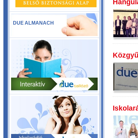
Hangula
DUE ALMANACH
Közgyűl
Iskolar