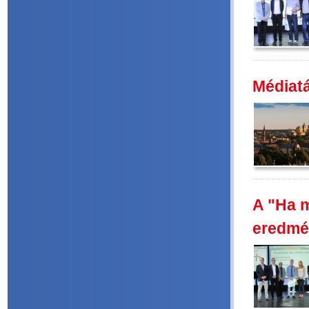
Médiatá
A "Ha m
eredmé