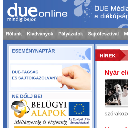
Rólunk
Kiadványok
Pályázatok
Sajtófesztivál
M
ESEMÉNYNAPTÁR
HÍREK
Nyár el
DUE-TAGSÁG
ÉS SAJTÓIGAZOLVÁNY
NE DŐLJ BE!
szórakoz