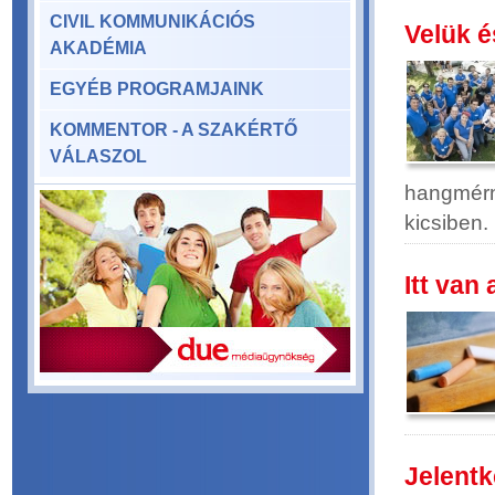
CIVIL KOMMUNIKÁCIÓS
Velük é
AKADÉMIA
EGYÉB PROGRAMJAINK
KOMMENTOR - A SZAKÉRTŐ
VÁLASZOL
hangmérn
kicsiben.
Itt van
Jelentk