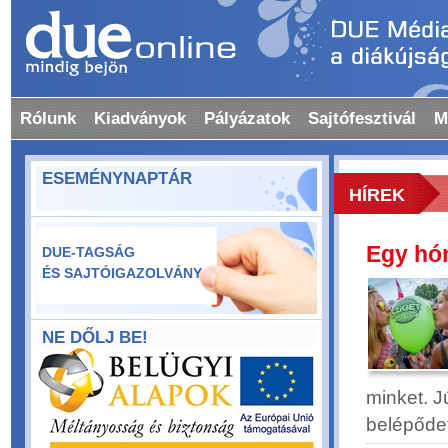
Rólunk
Kiadványok
Pályázatok
Sajtófesztivál
M
ESEMÉNYNAPTÁR
HÍREK
Egy hón
DUE-TAGSÁG
ÉS SAJTÓIGAZOLVÁNY
NE DŐLJ BE!
minket. J
belépődet