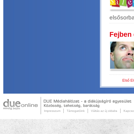
elsősorba
Fejben 
Első
El
Impresszum
Támogatóink
Váltás az új oldalra
Kapcso