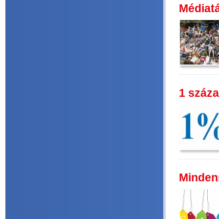
Médiat
1 száza
Minden