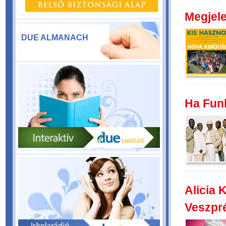
Megjele
DUE ALMANACH
Ha Funk
Alicia 
Veszpr