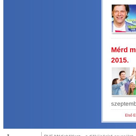
Mérd me
2015.
szeptembe
Első
E