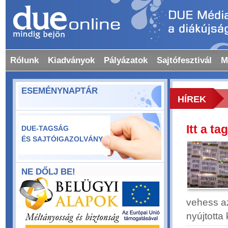
Rólunk
Kiadványok
Pályázatok
Sajtófesztivál
M
ESEMÉNYNAPTÁR
HÍREK
Itt a t
DUE-TAGSÁG
ÉS SAJTÓIGAZOLVÁNY
NE DŐLJ BE!
vehess az
nyújtott