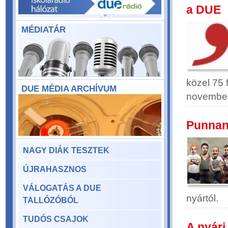
a DUE
MÉDIATÁR
közel 75 
DUE MÉDIA ARCHÍVUM
november 
Punnan
NAGY DIÁK TESZTEK
ÚJRAHASZNOS
VÁLOGATÁS A DUE
nyártól.
TALLÓZÓBÓL
TUDÓS CSAJOK
A nyári