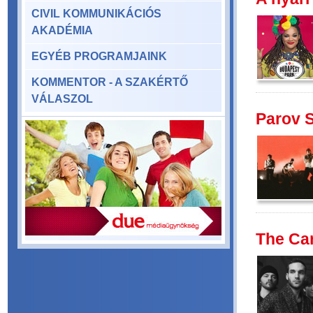
CIVIL KOMMUNIKÁCIÓS
AKADÉMIA
EGYÉB PROGRAMJAINK
KOMMENTOR - A SZAKÉRTŐ
VÁLASZOL
Parov S
The Car