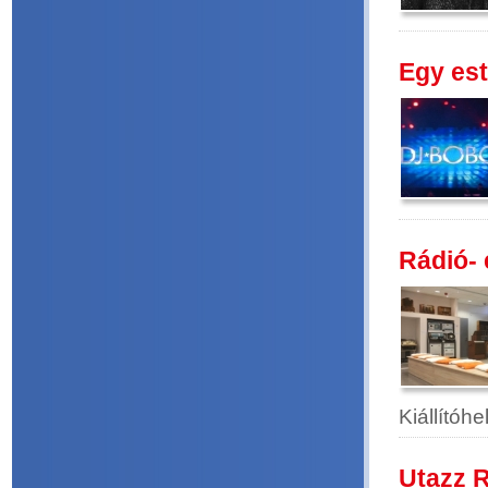
Egy est
Rádió- 
Kiállítóh
Utazz 