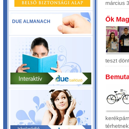
március 3
Ők Magy
DUE ALMANACH
teszt dön
Bemutat
kerékpárr
térhetnek