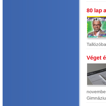
80 lap 
Tallózóba
Véget é
november
Gimnázi