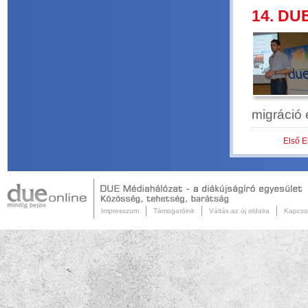
14. DUE
migráció
Első
E
Impresszum
Támogatóink
Váltás az új oldalra
Kapcso