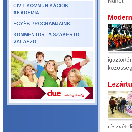
Nanot.
CIVIL KOMMUNIKÁCIÓS
AKADÉMIA
Modern 
EGYÉB PROGRAMJAINK
KOMMENTOR - A SZAKÉRTŐ
VÁLASZOL
igaztörtén
közösségi
Lezártu
részvételi