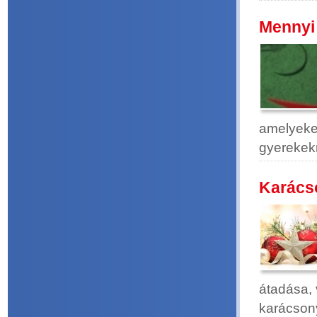
Mennyi 
amelyeket
gyerekek
Karácso
átadása, 
karácson