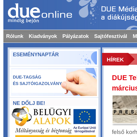
Rólunk
Kiadványok
Pályázatok
Sajtófesztivál
M
ESEMÉNYNAPTÁR
HÍREK
DUE Teh
DUE-TAGSÁG
ÉS SAJTÓIGAZOLVÁNY
március
NE DŐLJ BE!
felső kor