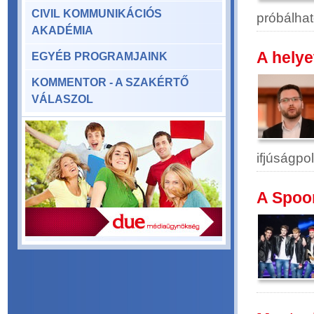
CIVIL KOMMUNIKÁCIÓS
próbálhat
AKADÉMIA
A helye
EGYÉB PROGRAMJAINK
KOMMENTOR - A SZAKÉRTŐ
VÁLASZOL
ifjúságpol
A Spoon