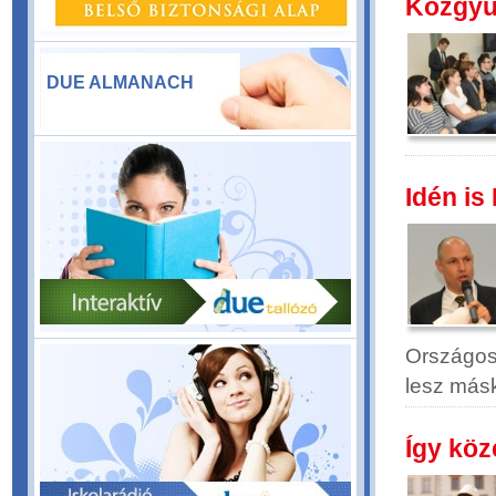
Közgyű
DUE ALMANACH
Idén is
Országos 
lesz más
Így köz