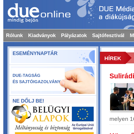
Rólunk
Kiadványok
Pályázatok
Sajtófesztivál
M
ESEMÉNYNAPTÁR
HÍREK
Sulirád
DUE-TAGSÁG
ÉS SAJTÓIGAZOLVÁNY
NE DŐLJ BE!
melyen 16