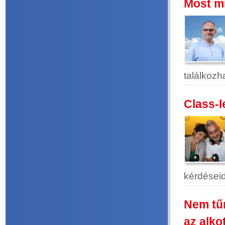
Most mi
találkozh
Class-l
kérdéseid
Nem tűn
az alko