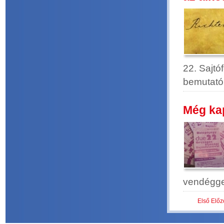
22. Sajtó
bemutató
Még kap
vendéggel
Első
Előz